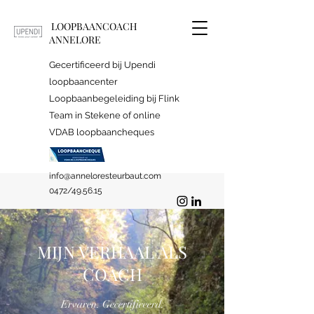
LOOPBAANCOACH
ANNELORE
Gecertificeerd bij Upendi
loopbaancenter
Loopbaanbegeleiding bij Flink
Team in Stekene of online
VDAB loopbaancheques
info@anneloresteurbaut.com
0472/49.56.15
MIJN VERHAAL ALS
COACH
Ervaren. Gecertificeerd.