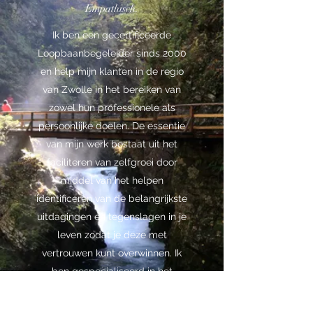
Empathisch.
Ik ben een gecertificeerde
Loopbaanbegeleider sinds 2000
en help mijn klanten in de regio
van Zwolle in het bereiken van
zowel hun professionele als
persoonlijke doelen. De essentie
van mijn werk bestaat uit het
faciliteren van zelfgroei door
middel van het helpen
identificeren van de belangrijkste
uitdagingen en tegenslagen in je
leven zodat je deze met
vertrouwen kunt overwinnen. Ik
ben gespecialiseerd in het
samenstellen van
gepersonaliseerde plannen en