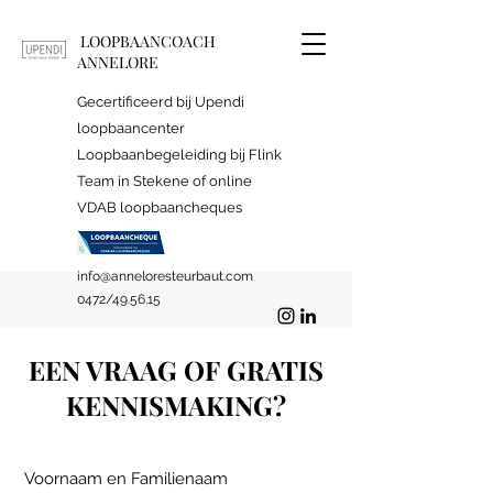
LOOPBAANCOACH
ANNELORE
Gecertificeerd bij Upendi
loopbaancenter
Loopbaanbegeleiding bij Flink
Team in Stekene of online
VDAB loopbaancheques
info@anneloresteurbaut.com
0472/49.56.15
EEN VRAAG OF GRATIS
KENNISMAKING?