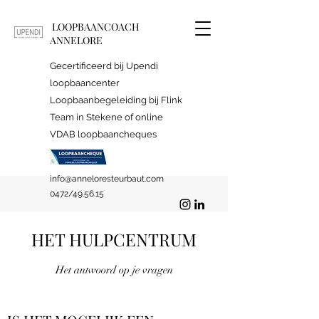
LOOPBAANCOACH
ANNELORE
Gecertificeerd bij Upendi
loopbaancenter
Loopbaanbegeleiding bij Flink
Team in Stekene of online
VDAB loopbaancheques
info@anneloresteurbaut.com
0472/49.56.15
HET HULPCENTRUM
Het antwoord op je vragen